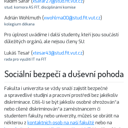
Radim Šafář (
xsafar27@stud.fit.vut.cz
)
stud. komora AS FIT
,
disciplinární komise
Adrián Wohlmuth (
xwohlma00@stud.fit.vut.cz
)
kolegium děkana
Pro úplnost uvádíme i další studenty, kteří jsou součástí
důležitých orgánů, ale nejsou členy SU:
Lukáš Tesař (
xtesar43@stud.fit.vut.cz
)
rada pro využití IT na FIT
Sociální bezpečí a duševní pohoda
Fakulta i univerzita se vždy snaží zajistit bezpečné
a spravedlivé studijní a pracovní prostředí bez jakékoliv
diskriminace. Cítíš-li se být jakkoliv osobně ohrožován*a
nebo cíleně diskriminován*a zaměstnancem či
studentem fakulty nebo univerzity, můžeš se obrátit na
některou z
kontaktních osob na naší fakultě
nebo na