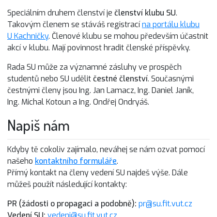
Speciálním druhem členství je
členství klubu SU
.
Takovým členem se stáváš registrací
na portálu klubu
U Kachničky
. Členové klubu se mohou především účastnit
akcí v klubu. Mají povinnost hradit členské příspěvky.
Rada SU může za významné zásluhy ve prospěch
studentů nebo SU udělit
čestné členství
. Současnými
čestnými členy jsou Ing. Jan Lamacz, Ing. Daniel Janík,
Ing. Michal Kotoun a Ing. Ondřej Ondryáš.
Napiš nám
Kdyby tě cokoliv zajímalo, neváhej se nám ozvat pomocí
našeho
kontaktního formuláře
.
Přímý kontakt na členy vedení SU najdeš výše. Dále
můžeš použít následující kontakty:
PR (žádosti o propagaci a podobně):
pr@su.fit.vut.cz
Vedení SU:
vedeni@su.fit.vut.cz