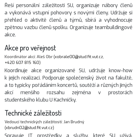
Řeší personální záležitosti SU, organizuje nábory členů
a vykonává vstupní pohovory s novými členy. Udržuje si
přehled o aktivitě členů a týmů, sbírá a vyhodnocuje
zpětnou vazbu členů spolku. Organizuje teambuildingové
akce.
Akce pro veřejnost
Koordinátor akcí: Aleš Obr (
xobrale00@stud.fit.vut.cz
,
+420 607 815 160
)
Koordinuje akce organizované SU, udržuje know-how
k jejich realizaci. Podporuje společenský život na fakultě,
a to typicky pořádáním koncertů, soutěží a různých jiných
akcí menšího rozsahu zejména v prostorách
studentského klubu U Kachničky.
Technické záležitosti
Vedoucí technických záležitostí: Jan Brudný
(
xbrudn02@stud.fit.vut.cz
)
Spravuje IT prostředky a služby, které SU užívá.