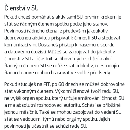
Členství v SU
Pokud chceš pomáhat s aktivitami SU, prvním krokem je
stát se
řádným členem
spolku podle jeho stanov.
Povinností řádného člena je především jakoukoliv
dobrovolnou aktivitou přispívat k činnosti SU a sledovat
komunikaci v ní. Dostaneš přístup k našemu discordu
a datovému úložišti. Můžeš se zapojovat do jakékoliv
činnosti v SU a účastnit se libovolných schůzí a akcí.
Řádným členem SU se může stát kdokoliv, i nestudující.
Řádní členové mohou hlasovat ve volbě předsedy.
Pokud studuješ na FIT, po 60 dnech se můžeš dobrovolně
stát
výkonným členem
. Výkonní členové tvoří radu SU,
nejvyšší orgán spolku, který určuje směrování činnosti SU
a má absolutní rozhodovací autoritu. Schází se přibližně
jednou měsíčně. Také se mohou zapojovat do vedení SU,
stát se vedoucími týmů nebo orgány spolku. Jejich
povinností je účastnit se schůzí rady SU.