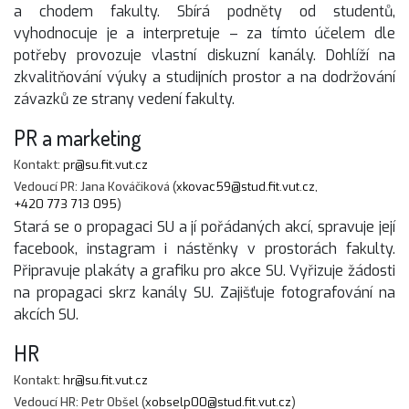
a chodem fakulty. Sbírá podněty od studentů,
vyhodnocuje je a interpretuje – za tímto účelem dle
potřeby provozuje vlastní diskuzní kanály. Dohlíží na
zkvalitňování výuky a studijních prostor a na dodržování
závazků ze strany vedení fakulty.
PR a marketing
Kontakt:
pr@su.fit.vut.cz
Vedoucí PR: Jana Kováčiková (
xkovac59@stud.fit.vut.cz
,
+420 773 713 095
)
Stará se o propagaci SU a jí pořádaných akcí, spravuje její
facebook, instagram i nástěnky v prostorách fakulty.
Připravuje plakáty a grafiku pro akce SU. Vyřizuje žádosti
na propagaci skrz kanály SU. Zajišťuje fotografování na
akcích SU.
HR
Kontakt:
hr@su.fit.vut.cz
Vedoucí HR: Petr Obšel (
xobselp00@stud.fit.vut.cz
)