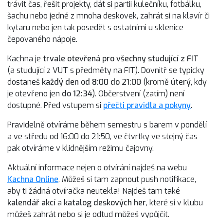
trávit čas, řešit projekty, dát si partii kulečníku, fotbálku,
šachu nebo jedné z mnoha deskovek, zahrát si na klavír či
kytaru nebo jen tak posedět s ostatními u sklenice
čepovaného nápoje.
Kachna je
trvale otevřená pro všechny studující z FIT
(a studující z VUT s předměty na FIT). Dovnitř se typicky
dostaneš
každý den od 8:00 do 21:00
(kromě
úterý
, kdy
je otevřeno jen
do 12:34
). Občerstvení (zatím) není
dostupné. Před vstupem si
přečti pravidla a pokyny
.
Pravidelně otvíráme během semestru s barem v pondělí
a ve středu od 16:00 do 21:50, ve čtvrtky ve stejný čas
pak otvíráme v klidnějším režimu čajovny.
Aktuální informace nejen o otvírání najdeš na webu
Kachna Online
. Můžeš si tam zapnout push notifikace,
aby ti žádná otvíračka neutekla! Najdeš tam také
kalendář akcí
a
katalog deskových her
, které si v klubu
můžeš zahrát nebo si je odtud můžeš vypůjčit.