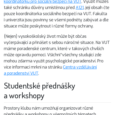
koordinátorku pro sociální bezpečí na VUT
. Využít můžeš
také schránku důvěry umístěnou před
A121
, její obsah čte
pouze koordinátorka sociálního bezpečí na VUT. Fakulta
i univerzita jsou povinny se všemi podněty zabývat a dle
situace může poskytnout i různé formy ochrany.
(Nejen) vysokoškolský život může být občas
vyčerpávající a přinášet s sebou náročné situace. Na VUT
máme poradenské centrum, které v takových chvílích
může opravdu pomoci. Všichni*všechny studující zde
mohou zdarma využít psychologické poradenství. Pro
více informací mrkni na stránku
Centra vzdělávání
a poradenství VUT
.
Studentské přednášky
a workshopy
Prostory klubu nám umožňují organizovat různé
přednášky a workshopy o všemožných tématech.