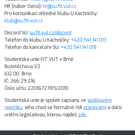
HR (nábor členů):
hr@su.fit.vut.cz
Pro komunikaci ohledně klubu U Kachničky:
klub@su.fit.vut.cz
Discord SU:
su.fit.vut.cz/discord
Telefon do klubu U Kachničky:
+420 541 141 013
Telefon do kanceláře SU:
+420 541 141 018
Studentská unie FIT VUT v Brně
Božetěchova 1/2
612 00 Brno
IČ: 266 29 216
Číslo účtu: 2201672785/2010
Studentská unie je spolek zapsaný ve
spolkovém
rejstříku
. Jeho chod se formálně řídí
stanovami
a další
vnitřní legislativou, kterou najdeš
zde
.