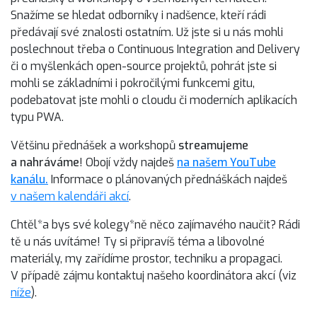
Snažíme se hledat odborníky i nadšence, kteří rádi
předávají své znalosti ostatním. Už jste si u nás mohli
poslechnout třeba o Continuous Integration and Delivery
či o myšlenkách open-source projektů, pohrát jste si
mohli se základními i pokročilými funkcemi gitu,
podebatovat jste mohli o cloudu či moderních aplikacích
typu PWA.
Většinu přednášek a workshopů
streamujeme
a nahráváme
! Obojí vždy najdeš
na našem YouTube
kanálu.
Informace o plánovaných přednáškách najdeš
v našem kalendáři akcí
.
Chtěl*a bys své kolegy*ně něco zajímavého naučit? Rádi
tě u nás uvítáme! Ty si připravíš téma a libovolné
materiály, my zařídíme prostor, techniku a propagaci.
V případě zájmu kontaktuj našeho koordinátora akcí (viz
níže
).