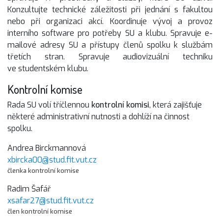
Konzultujte technické záležitosti při jednání s fakultou
nebo při organizaci akcí. Koordinuje vývoj a provoz
interního software pro potřeby SU a klubu. Spravuje e-
mailové adresy SU a přístupy členů spolku k službám
třetích stran. Spravuje audiovizuální techniku
ve studentském klubu.
Kontrolní komise
Rada SU volí tříčlennou
kontrolní komisi
, která zajišťuje
některé administrativní nutnosti a dohlíží na činnost
spolku.
Andrea Birckmannová
xbircka00@stud.fit.vut.cz
členka kontrolní komise
Radim Šafář
xsafar27@stud.fit.vut.cz
člen kontrolní komise