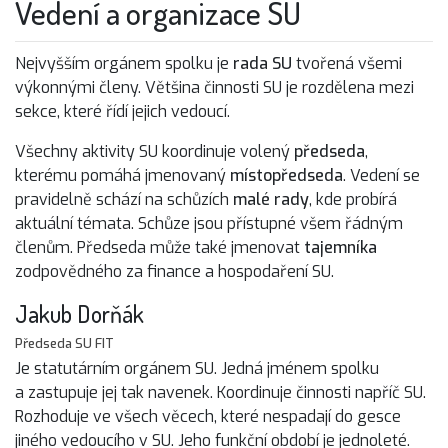
Vedení a organizace SU
Nejvyšším orgánem spolku je
rada SU
tvořená všemi
výkonnými členy. Většina činnosti SU je rozdělena mezi
sekce, které řídí jejich vedoucí.
Všechny aktivity SU koordinuje volený
předseda
,
kterému pomáhá jmenovaný
místopředseda
. Vedení se
pravidelně schází na schůzích
malé rady
, kde probírá
aktuální témata. Schůze jsou přístupné všem řádným
členům. Předseda může také jmenovat
tajemníka
zodpovědného za finance a hospodaření SU.
Jakub Dorňák
Předseda SU FIT
Je statutárním orgánem SU. Jedná jménem spolku
a zastupuje jej tak navenek. Koordinuje činnosti napříč SU.
Rozhoduje ve všech věcech, které nespadají do gesce
jiného vedoucího v SU. Jeho funkční období je jednoleté.