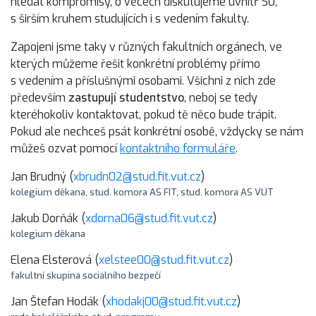
hledat kompromisy, o věcech diskutujeme uvnitř SU,
s širším kruhem studujících i s vedením fakulty.
Zapojeni jsme taky v různých fakultních orgánech, ve
kterých můžeme řešit konkrétní problémy přímo
s vedením a příslušnými osobami. Všichni z nich zde
především
zastupují studentstvo
, neboj se tedy
kteréhokoliv kontaktovat, pokud tě něco bude trápit.
Pokud ale nechceš psát konkrétní osobě, vždycky se nám
můžeš ozvat pomocí
kontaktního formuláře
.
Jan Brudný (
xbrudn02@stud.fit.vut.cz
)
kolegium děkana
,
stud. komora AS FIT
,
stud. komora AS VUT
Jakub Dorňák (
xdorna06@stud.fit.vut.cz
)
kolegium děkana
Elena Elsterová (
xelstee00@stud.fit.vut.cz
)
fakultní skupina sociálního bezpečí
Jan Štefan Hodák (
xhodakj00@stud.fit.vut.cz
)