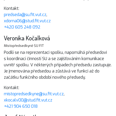
Kontakt:
predseda@su.fit.vut.cz
,
xdorna06@stud.fit.vut.cz
+420 605 248 092
Veronika Kočalková
Místopředsedkyně SU FIT
Podílí se na reprezentaci spolku, napomáhá předsedovi
s koordinací činností SU a se zajišťováním komunikace
uvnitř spolku. V některých případech předsedu zastupuje.
Je jmenována předsedou a zůstává ve funkci až do
začátku funkčního období nového předsedy.
Kontakt:
mistopredsedkyne@su.fit.vut.cz
,
xkocalv00@stud.fit.vut.cz
+421 904 650 018