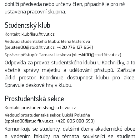
dohlíží předseda nebo určený člen, případně je pro ně
ustavena pracovní skupina.
Studentský klub
Kontakt:
klub@su.fit.vut.cz
Vedoucí studentského klubu: Elena Elsterová
(
xelstee00@stud.fit.vut.cz
,
+420 776 127 654
)
Správce přístupů: Tamara Liesková (
xlieskt00@stud.fit.vut.cz
)
Odpovídá za provoz studentského klubu U Kachničky, a to
včetně správy majetku a udělování přístupů. Zařizuje
úklid prostor. Koordinuje dostupnost klubu pro akce.
Spravuje deskové hry v klubu.
Prostudentská sekce
Kontakt:
prostudentstvo@su.fit.vut.cz
Vedoucí prostudentské sekce: Lukáš Poledňa
(
xpoled08@stud.fit.vut.cz
,
+420 605 880 593
)
Komunikuje se studenty, dalšími členy akademické obce
a vedením fakulty na témata související se studiem