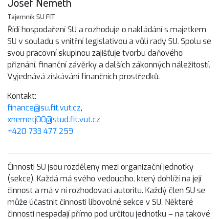
Josef Németh
Tajemník SU FIT
Řídí hospodaření SU a rozhoduje o nakládání s majetkem
SU v souladu s vnitřní legislativou a vůlí rady SU. Spolu se
svou pracovní skupinou zajišťuje tvorbu daňového
přiznání, finanční závěrky a dalších zákonných náležitostí.
Vyjednává získávání finančních prostředků.
Kontakt:
finance@su.fit.vut.cz
,
xnemetj00@stud.fit.vut.cz
+420 733 477 259
Činnosti SU jsou rozděleny mezi organizační jednotky
(sekce). Každá má svého vedoucího, který dohlíží na její
činnost a má v ní rozhodovací autoritu. Každý člen SU se
může účastnit činnosti libovolné sekce v SU. Některé
činnosti nespadají přímo pod určitou jednotku – na takové