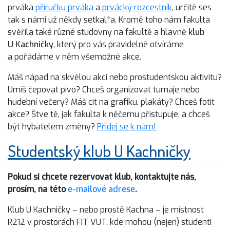
prváka
příručku prváka
a
prvácký rozcestník
, určitě ses
tak s námi už někdy setkal*a. Kromě toho nám fakulta
svěřila také různé studovny na fakultě a hlavně
klub
U Kachničky
, který pro vás pravidelně otvíráme
a pořádáme v něm všemožné akce.
Máš nápad na skvělou akci nebo prostudentskou aktivitu?
Umíš čepovat pivo? Chceš organizovat turnaje nebo
hudební večery? Máš cit na grafiku, plakáty? Chceš fotit
akce? Štve tě, jak fakulta k něčemu přistupuje, a chceš
být hybatelem změny?
Přidej se k nám!
Studentský klub U Kachničky
Pokud si chcete rezervovat klub, kontaktujte nás,
prosím, na této
e-mailové adrese
.
Klub U Kachničky – nebo prostě Kachna – je místnost
R212 v prostorách FIT VUT, kde mohou (nejen) studenti