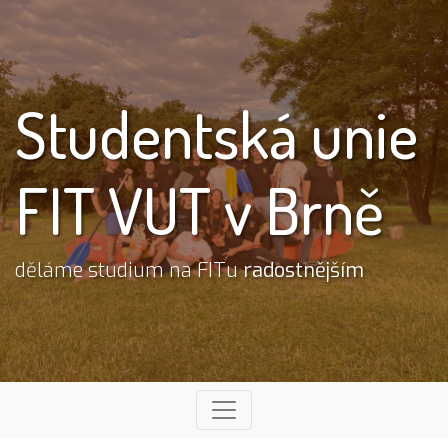
Studentská unie
FIT VUT v Brně
děláme studium na FITu
radostnějším