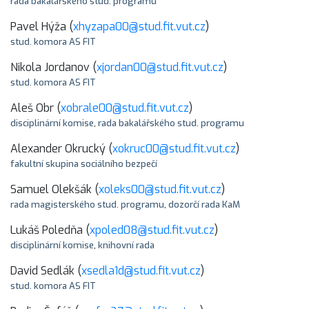
rada bakalářského stud. programu
Pavel Hýža (
xhyzapa00@stud.fit.vut.cz
)
stud. komora AS FIT
Nikola Jordanov (
xjordan00@stud.fit.vut.cz
)
stud. komora AS FIT
Aleš Obr (
xobrale00@stud.fit.vut.cz
)
disciplinární komise
,
rada bakalářského stud. programu
Alexander Okrucký (
xokruc00@stud.fit.vut.cz
)
fakultní skupina sociálního bezpečí
Samuel Olekšák (
xoleks00@stud.fit.vut.cz
)
rada magisterského stud. programu
,
dozorčí rada KaM
Lukáš Poledňa (
xpoled08@stud.fit.vut.cz
)
disciplinární komise
,
knihovní rada
David Sedlák (
xsedla1d@stud.fit.vut.cz
)
stud. komora AS FIT