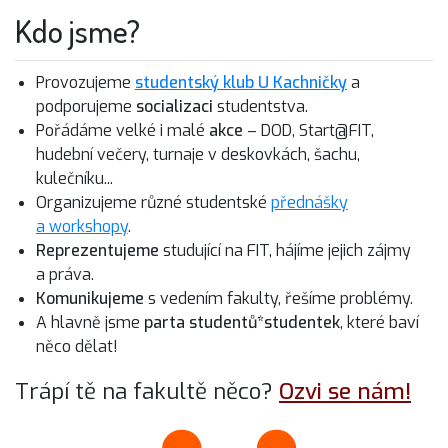
Kdo jsme?
Provozujeme
studentský klub U Kachničky
a
podporujeme
socializaci
studentstva.
Pořádáme velké i malé
akce
– DOD, Start@FIT,
hudební večery, turnaje v deskovkách, šachu,
kulečníku...
Organizujeme různé studentské
přednášky
a workshopy
.
Reprezentujeme
studující na FIT, hájíme jejich zájmy
a práva.
Komunikujeme
s vedením fakulty, řešíme problémy.
A hlavně jsme
parta studentů*studentek
, které baví
něco dělat!
Trápí tě na fakultě něco?
Ozvi se nám!