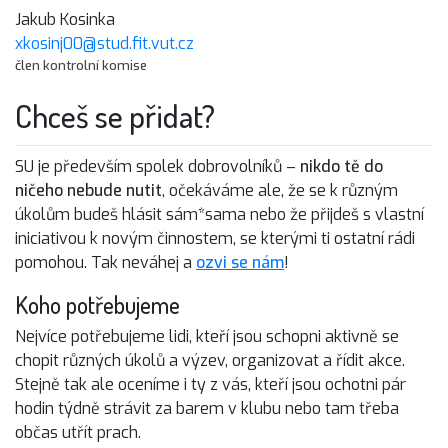
Jakub Kosinka
xkosinj00@stud.fit.vut.cz
člen kontrolní komise
Chceš se přidat?
SU je především spolek dobrovolníků –
nikdo tě do
ničeho nebude nutit
, očekáváme ale, že se k různým
úkolům budeš hlásit sám*sama nebo že přijdeš s vlastní
iniciativou k novým činnostem, se kterými ti ostatní rádi
pomohou. Tak neváhej a
ozvi se nám
!
Koho potřebujeme
Nejvíce potřebujeme lidi, kteří jsou schopni aktivně se
chopit různých úkolů a výzev, organizovat a řídit akce.
Stejně tak ale oceníme i ty z vás, kteří jsou ochotni pár
hodin týdně strávit za barem v klubu nebo tam třeba
občas utřít prach.